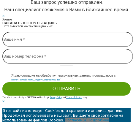
Ваш запрос успешно отправлен.
Наш специалист свяжемся с Вами в ближайшее время.
×
Хотите
ЗАКАЗАТЬ КОНСУЛЬТАЦИЮ?
Оставьте свои контактные данные:
Я даю согласие на обработку персональных данных и соглашаюсь c
политикой конфиденциальности
This site is protected by reCAPTCHA and the Google
Privacy Policy
and
Terms of Service
apply.
×
Этот сайт использует Cookies для хранения и анализа данных.
Продолжая использовать наш сайт, Вы даете свое согласие на
использование файлов Cookies.
Согласен(а)
Подробнее