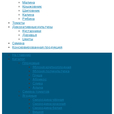
Малина
Крыжовник
Шиповник
Калина
Рябина
Томаты
Декоративные культуры
Кустарники
Деревья
Цветы
Семена
Консервированная продукция
На главную
Каталог
Плодовые
Яблоня крупноплодная
Яблоня полукультурка
Груша
Абрикос
Слива
Алыча
Семена томатов
Ягодные
Смородина чёрная
Смородина красная
Смородина белая
Вишня