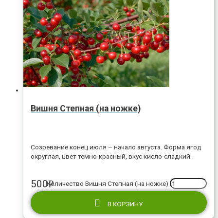
Вишня Степная (на ножке)
Созревание конец июля – начало августа. Форма ягод
округлая, цвет темно-красный, вкус кисло-сладкий.
500
Р
Количество Вишня Степная (на ножке)
В КОРЗИНУ