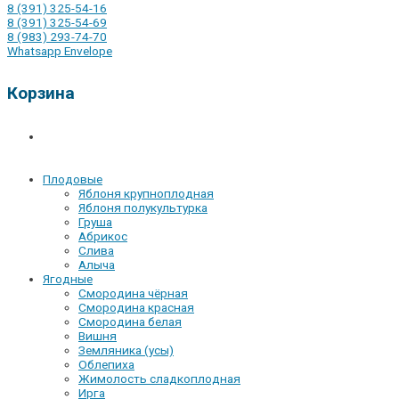
8 (391) 325-54-16
8 (391) 325-54-69
8 (983) 293-74-70
Whatsapp
Envelope
Корзина
Плодовые
Яблоня крупноплодная
Яблоня полукультурка
Груша
Абрикос
Слива
Алыча
Ягодные
Смородина чёрная
Смородина красная
Смородина белая
Вишня
Земляника (усы)
Облепиха
Жимолость сладкоплодная
Ирга