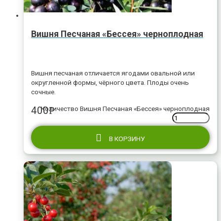
Вишня Песчаная «Бессея» черноплодная
Вишня песчаная отличается ягодами овальной или
округленной формы, чёрного цвета. Плоды очень
сочные.
400
Количество Вишня Песчаная «Бессея» черноплодная
Р
В КОРЗИНУ