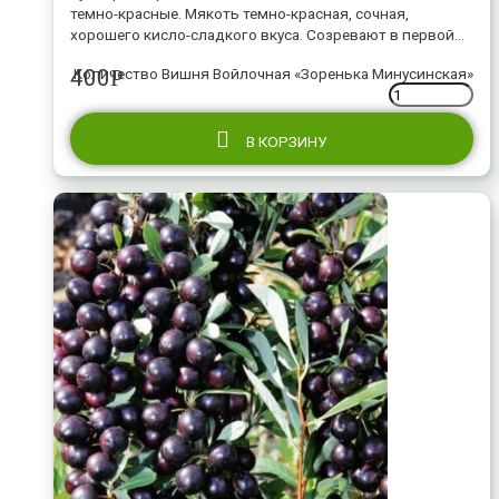
темно-красные. Мякоть темно-красная, сочная,
хорошего кисло-сладкого вкуса. Созревают в первой
половине июля.
400
Количество Вишня Войлочная «Зоренька Минусинская»
Р
В КОРЗИНУ