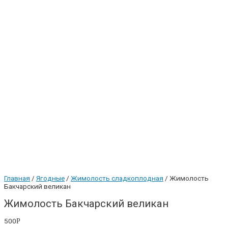
Главная
/
Ягодные
/
Жимолость сладкоплодная
/ Жимолость
Бакчарский великан
Жимолость Бакчарский великан
500
Р