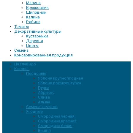
Малина
Крыжовник
Шиповник
Калина
Рябина
Томаты
Декоративные культуры
Кустарники
Деревья
Цветы
Семена
Консервированная продукция
На главную
Каталог
Плодовые
Яблоня крупноплодная
Яблоня полукультурка
Груша
Абрикос
Слива
Алыча
Семена томатов
Ягодные
Смородина чёрная
Смородина красная
Смородина белая
Вишня