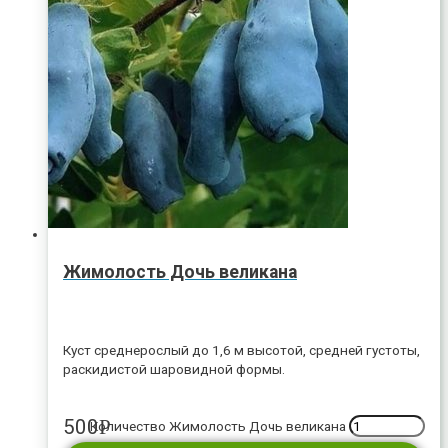
Жимолость Дочь великана
Куст среднерослый до 1,6 м высотой, средней густоты,
раскидистой шаровидной формы.
500
Р
Количество Жимолость Дочь великана