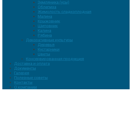
Земляника (усы)
Облепиха
Жимолость сладкоплодная
Малина
Крыжовник
Шиповник
Калина
Рябина
Декоративные культуры
Деревья
Кустарники
Цветы
Консервированная продукция
Доставка и оплата
Документы
Галерея
Полезные советы
Контакты
О компании