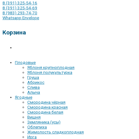
8 (391) 325-54-16
8 (391) 325-54-69
8 (983) 293-74-70
Whatsapp
Envelope
Корзина
Плодовые
Яблоня крупноплодная
Яблоня полукультурка
Груша
Абрикос
Слива
Алыча
Ягодные
Смородина чёрная
Смородина красная
Смородина белая
Вишня
Земляника (усы)
Облепиха
Жимолость сладкоплодная
Ирга