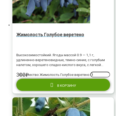
Жимолость Голубое веретено
Высокозимостойкий. Ягоды массой 0.9 — 1,1 г,
удлиненно-веретеновидные, темно-синие, с голубым
налетом, хорошего сладко-кислого вкуса, с легкой
горчинкой. Созревают во второй половине июня.
300
Р
Количество Жимолость Голубое веретено
В КОРЗИНУ