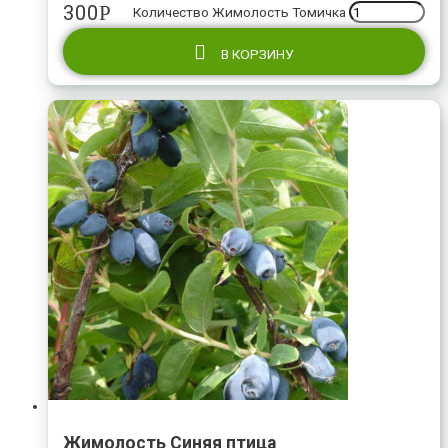
300
Р
Количество Жимолость Томичка
В КОРЗИНУ
Жимолость Синяя птица